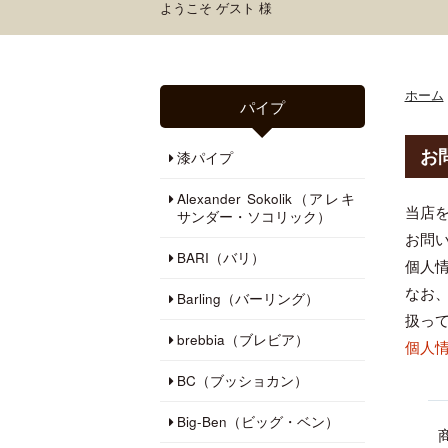
ようこそ ゲスト 様
ホーム
パイプ
お
漆パイプ
Alexander Sokolik（アレキ
当店
サンダー・ソコリック）
お問
BARI（バリ）
個人
なお
Barling（バーリング）
扱っ
brebbia（ブレビア）
個人
BC（ブッショカン）
Big-Ben（ビッグ・ベン）