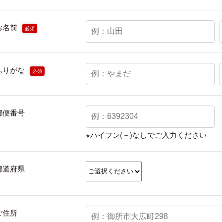
お名前
必須
ふりがな
必須
郵便番号
※ハイフン(－)なしでご入力ください
都道府県
ご住所