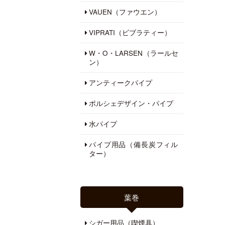
VAUEN（ファウエン）
VIPRATI（ビブラティー）
W・O・LARSEN（ラールセ
ン）
アンティークパイプ
ポルシェデザイン・パイプ
水パイプ
パイプ用品（備長炭フィル
ター）
葉巻
シガー用品（喫煙具）