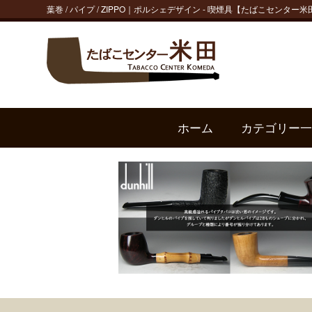
葉巻 / パイプ / ZIPPO｜ポルシェデザイン - 喫煙具【たばこセンター米
ホーム
カテゴリー一