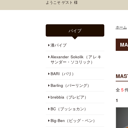
ようこそ ゲスト 様
ホーム
パイプ
M
漆パイプ
Alexander Sokolik（アレキ
サンダー・ソコリック）
BARI（バリ）
MA
Barling（バーリング）
全
5
件
brebbia（ブレビア）
1
BC（ブッショカン）
Big-Ben（ビッグ・ベン）