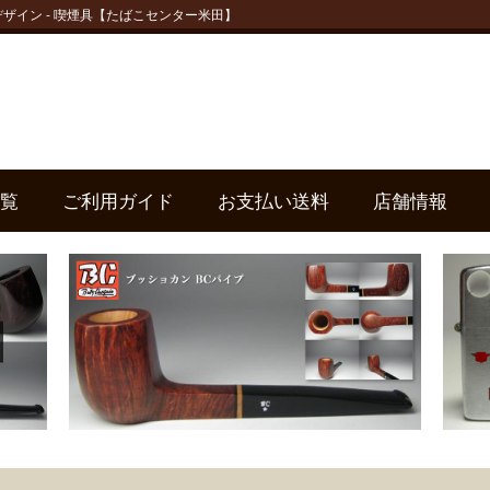
ルシェデザイン - 喫煙具【たばこセンター米田】
覧
ご利用ガイド
お支払い送料
店舗情報