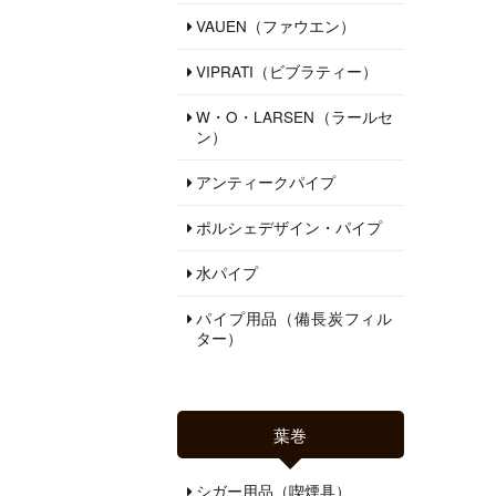
VAUEN（ファウエン）
VIPRATI（ビブラティー）
W・O・LARSEN（ラールセ
ン）
アンティークパイプ
ポルシェデザイン・パイプ
水パイプ
パイプ用品（備長炭フィル
ター）
葉巻
シガー用品（喫煙具）