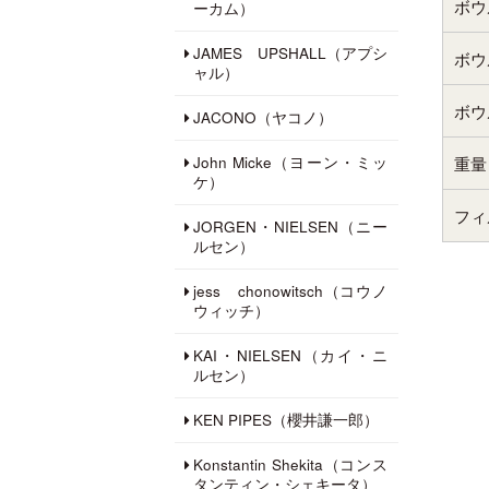
ボウ
ーカム）
JAMES UPSHALL（アプシ
ボウ
ャル）
ボウ
JACONO（ヤコノ）
John Micke（ヨーン・ミッ
重量
ケ）
フィ
JORGEN・NIELSEN（ニー
ルセン）
jess chonowitsch（コウノ
ウィッチ）
KAI・NIELSEN（カイ・ニ
ルセン）
KEN PIPES（櫻井謙一郎）
Konstantin Shekita（コンス
タンティン・シェキータ）