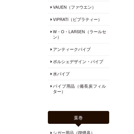
VAUEN（ファウエン）
VIPRATI（ビブラティー）
W・O・LARSEN（ラールセ
ン）
アンティークパイプ
ポルシェデザイン・パイプ
水パイプ
パイプ用品（備長炭フィル
ター）
葉巻
シガー用品（喫煙具）