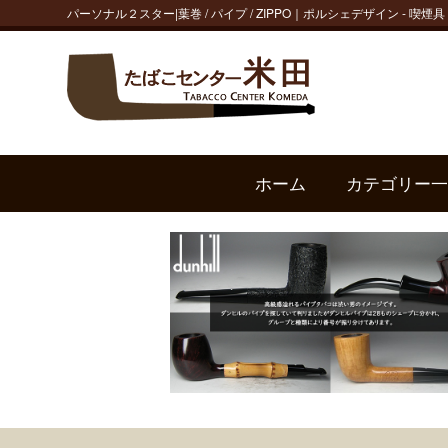
パーソナル２スター|葉巻 / パイプ / ZIPPO｜ポルシェデザイン - 
ホーム
カテゴリー一