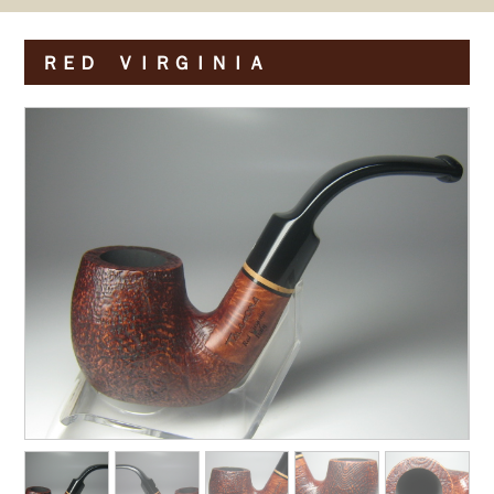
ＲＥＤ ＶＩＲＧＩＮＩＡ